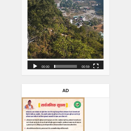
00:00
00:59
AD