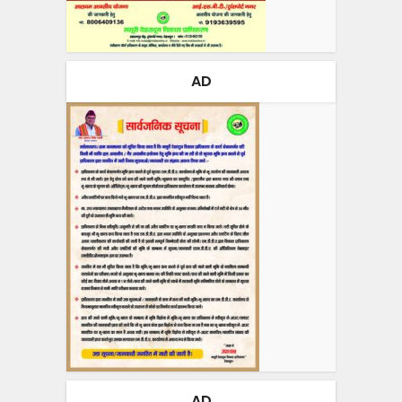
AD
AD