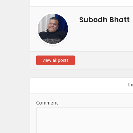
Subodh Bhatt
View all posts
L
Comment