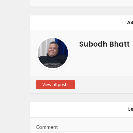
AB
Subodh Bhatt
View all posts
L
Comment