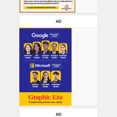
AD
AD