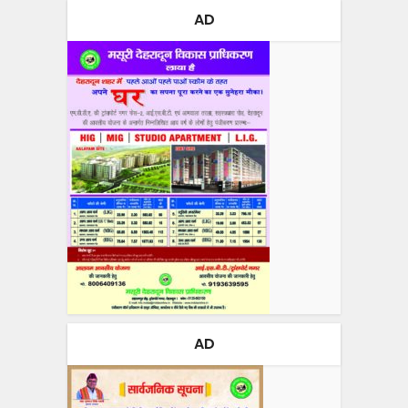
AD
AD