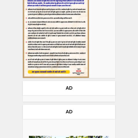
AD
AD
Video
Player