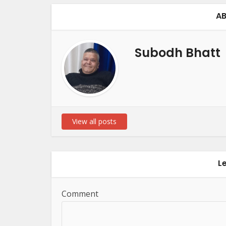
AB
Subodh Bhatt
View all posts
L
Comment