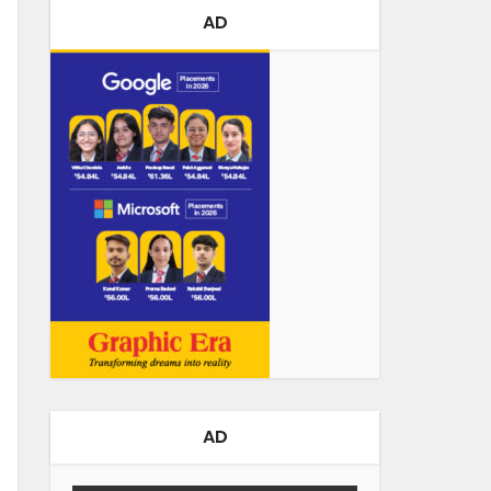
AD
AD