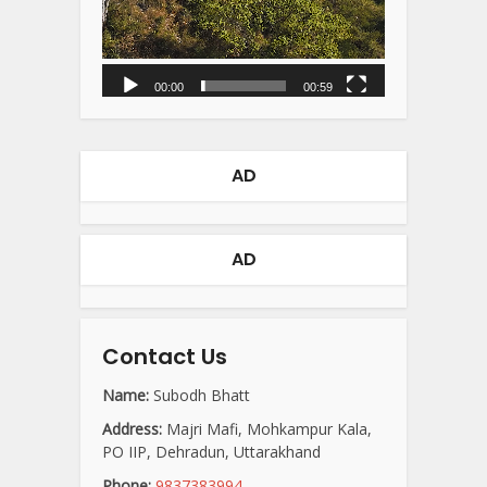
00:00
00:59
AD
AD
Contact Us
Name:
Subodh Bhatt
Address:
Majri Mafi, Mohkampur Kala,
PO IIP, Dehradun, Uttarakhand
Phone:
9837383994