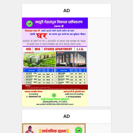
AD
AD