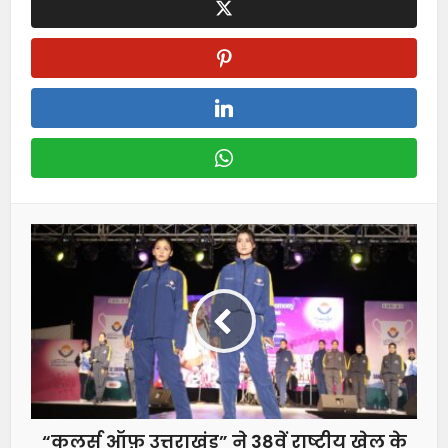
“कलर्स ऑफ़ उत्तराखंड” ने 38वें राष्ट्रीय खेल के