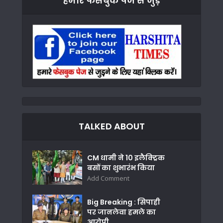
हमारे फेसबुक पेज से जुड़े
TALKED ABOUT
CM धामी ने 10 इलैक्ट्रिक
बसों का शुभारंभ किया
Add Comment
Big Breaking : सिपाही
पर जानलेवा हमले का
आरोपी...