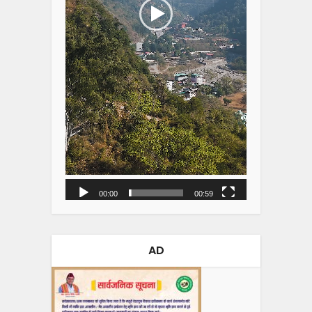
00:00
00:59
AD