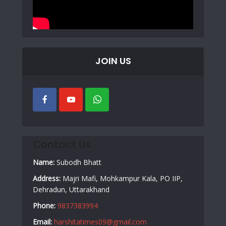
JOIN US
Contact Us
Name:
Subodh Bhatt
Address:
Majri Mafi, Mohkampur Kala, PO IIP,
Dehradun, Uttarakhand
Phone:
9837383994
Email:
harshitatimes09@gmail.com