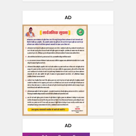
AD
AD