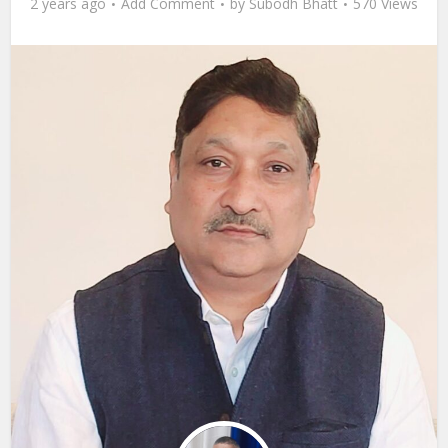
2 years ago
Add Comment
by
Subodh Bhatt
570 Views