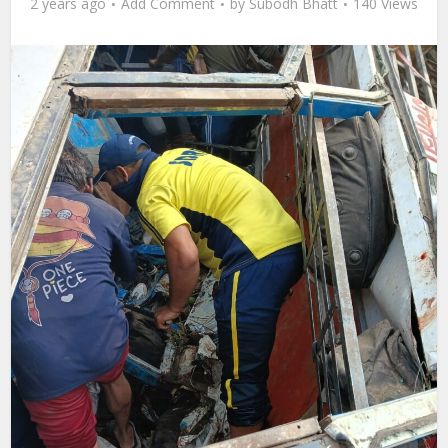
2 years ago
Add Comment
by
Subodh Bhatt
140 Views