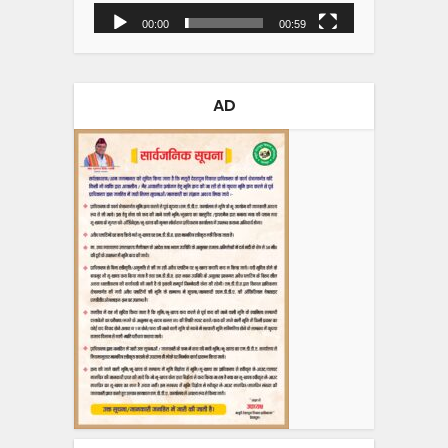
00:00
00:59
AD