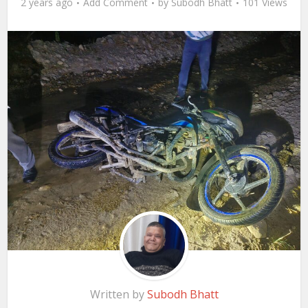
2 years ago
Add Comment
by
Subodh Bhatt
101 Views
Written by
Subodh Bhatt