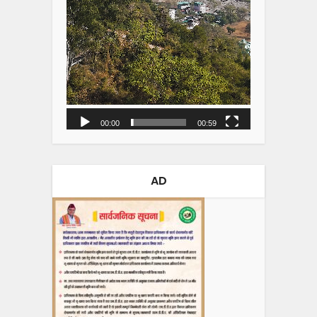
00:00
00:59
AD