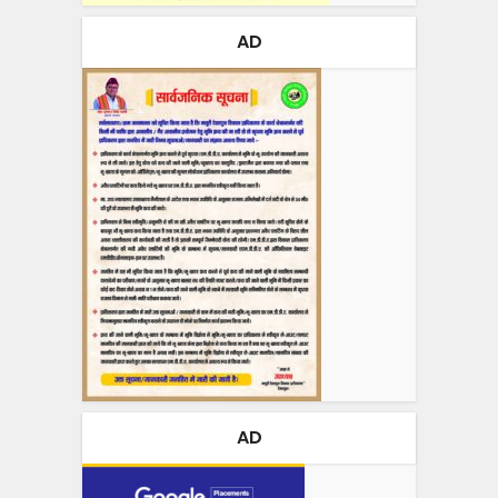
AD
AD