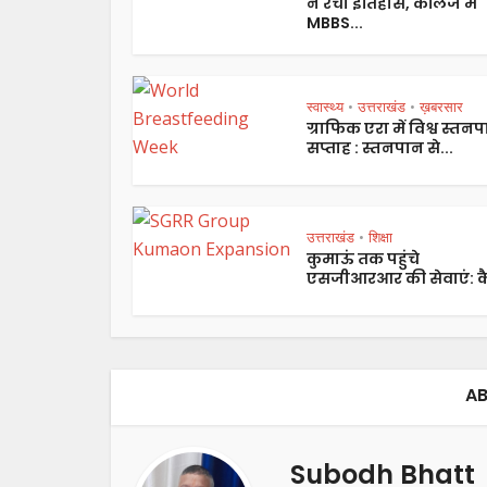
ने रचा इतिहास, कॉलेज में
MBBS...
स्वास्थ्य
उत्तराखंड
ख़बरसार
•
•
ग्राफिक एरा में विश्व स्तन
सप्ताह : स्तनपान से...
उत्तराखंड
शिक्षा
•
कुमाऊं तक पहुंचे
एसजीआरआर की सेवाएं: कै
AB
Subodh Bhatt