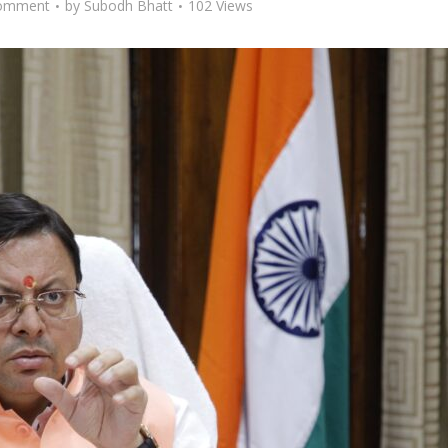
omment
by
Subodh Bhatt
102 Views