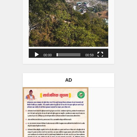
00:00
00:59
AD