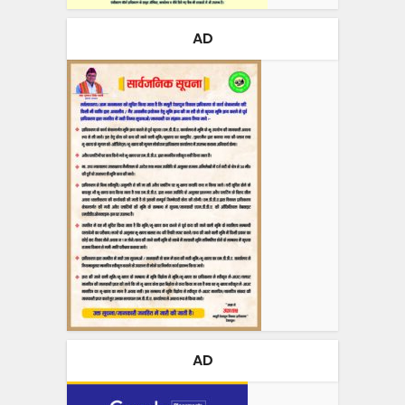
AD
AD