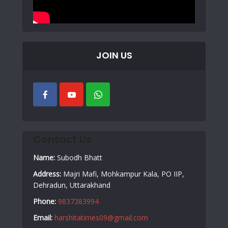
JOIN US
Contact Us
Name:
Subodh Bhatt
Address:
Majri Mafi, Mohkampur Kala, PO IIP,
Dehradun, Uttarakhand
Phone:
9837383994
Email:
harshitatimes09@gmail.com