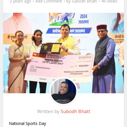
2 years ago
Add Comment
by
Subodh Bhatt
49 Views
Written by
Subodh Bhatt
National Sports Day