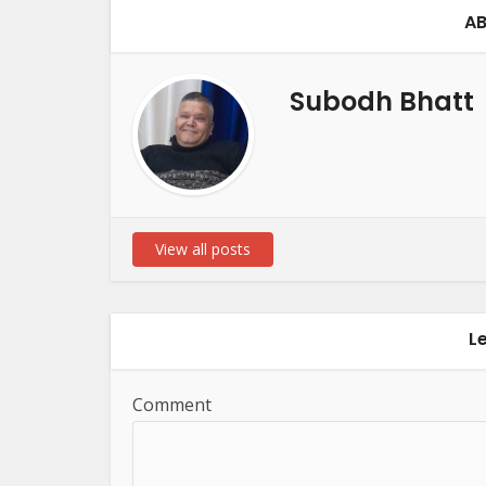
AB
Subodh Bhatt
View all posts
L
Comment