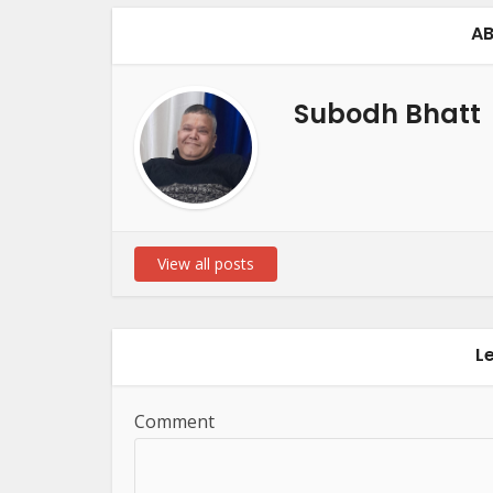
AB
Subodh Bhatt
View all posts
L
Comment