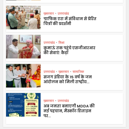
ख़बरसार
•
उत्तराखंड
ग्राफिक एरा में संविधान से प्रेरित
चित्रों की प्रदर्शनी
उत्तराखंड
•
शिक्षा
कुमाऊं तक पहुंचे एसजीआरआर
की सेवाएं: कैड़ा
उत्तराखंड
•
ख़बरसार
•
सामाजिक
सजग इंडिया के 15 वर्ष के जन
आंदोलन को मिली राष्ट्रीय...
ख़बरसार
•
उत्तराखंड
अब जनता बनाएगी MDDA की
नई पहचान, मैस्कॉट डिज़ाइन
पर...