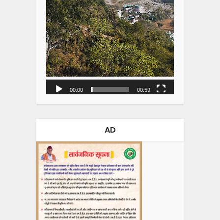
00:00
00:59
AD