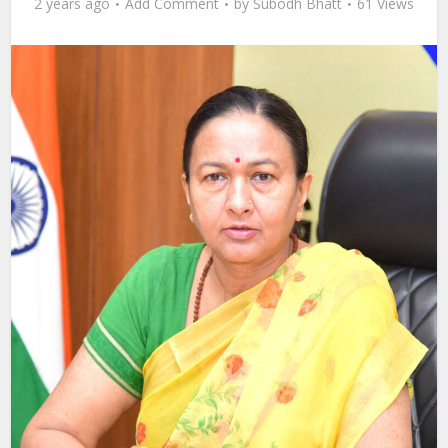
2 years ago
Add Comment
by
Subodh Bhatt
61 Views