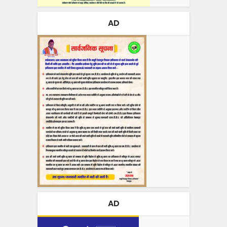
AD
AD