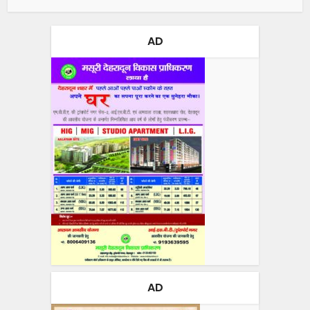
AD
AD