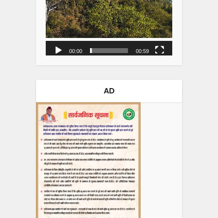
00:00
00:59
AD