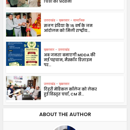
चित्रों की प्रदर्शनी
उत्तराखंड
•
ख़बरसार
•
सामाजिक
सजग इंडिया के 15 वर्ष के जन
आंदोलन को मिली राष्ट्रीय...
ख़बरसार
•
उत्तराखंड
अब जनता बनाएगी MDDA की
नई पहचान, मैस्कॉट डिज़ाइन
पर...
उत्तराखंड
•
ख़बरसार
टिहरी मेडिकल कॉलेज को लेकर
हुई विस्तृत चर्चा, CM से...
ABOUT THE AUTHOR