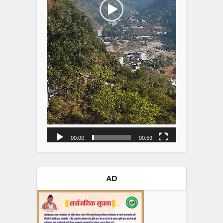
00:00
00:59
AD