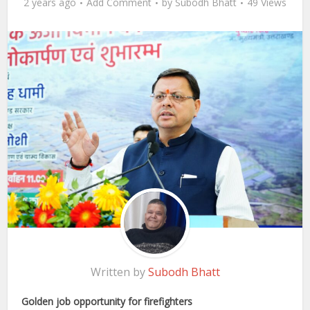
2 years ago
Add Comment
by
Subodh Bhatt
49 Views
Written by
Subodh Bhatt
Golden job opportunity for firefighters