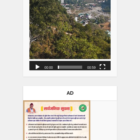
00:00
00:59
AD