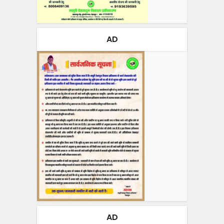
AD
AD