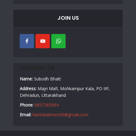
JOIN US
Contact Us
Name:
Subodh Bhatt
Address:
Majri Mafi, Mohkampur Kala, PO IIP,
Dehradun, Uttarakhand
Phone:
9837383994
Email:
harshitatimes09@gmail.com