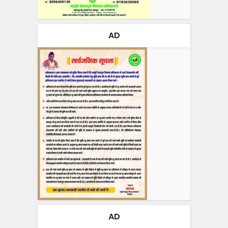
AD
AD