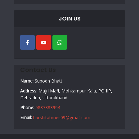
JOIN US
Contact Us
Name:
Subodh Bhatt
Address:
Majri Mafi, Mohkampur Kala, PO IIP,
Dehradun, Uttarakhand
Phone:
9837383994
Email:
harshitatimes09@gmail.com