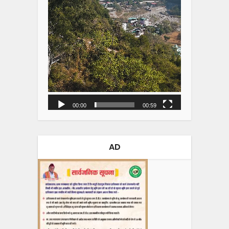
00:00
00:59
AD