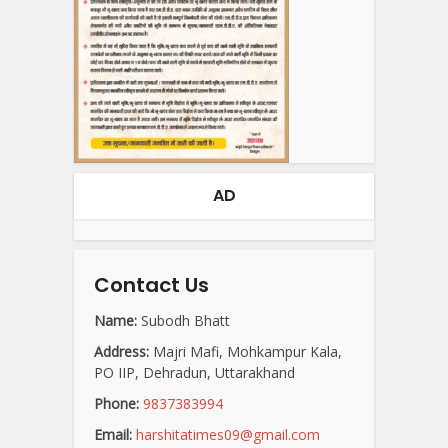
AD
Contact Us
Name:
Subodh Bhatt
Address:
Majri Mafi, Mohkampur Kala,
PO IIP, Dehradun, Uttarakhand
Phone:
9837383994
Email:
harshitatimes09@gmail.com