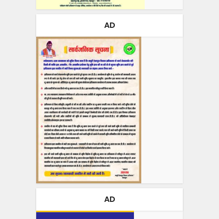
AD
AD