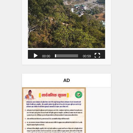
00:00
00:59
AD