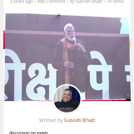
3 years ago
Add Comment
by
Subodh Bhatt
19 Views
Written by
Subodh Bhatt
discussion on exam