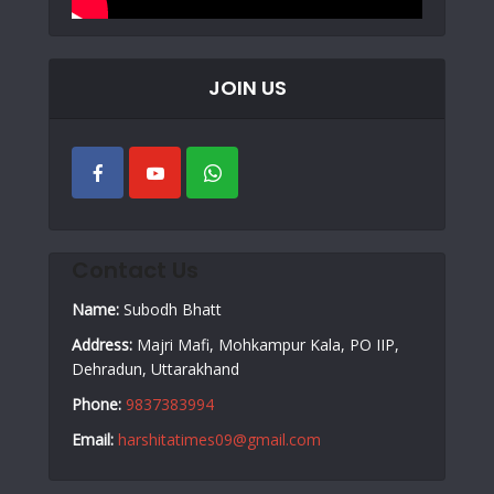
JOIN US
Contact Us
Name:
Subodh Bhatt
Address:
Majri Mafi, Mohkampur Kala, PO IIP,
Dehradun, Uttarakhand
Phone:
9837383994
Email:
harshitatimes09@gmail.com