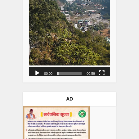
00:00
00:59
AD