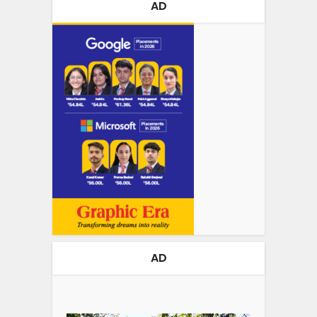
AD
AD
Video
Player