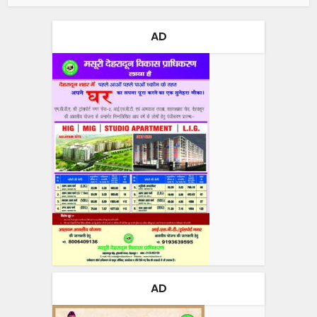
AD
AD