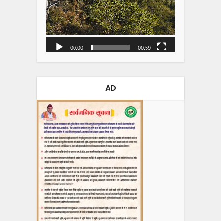
00:00
00:59
AD