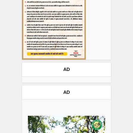
AD
AD
Video
Player