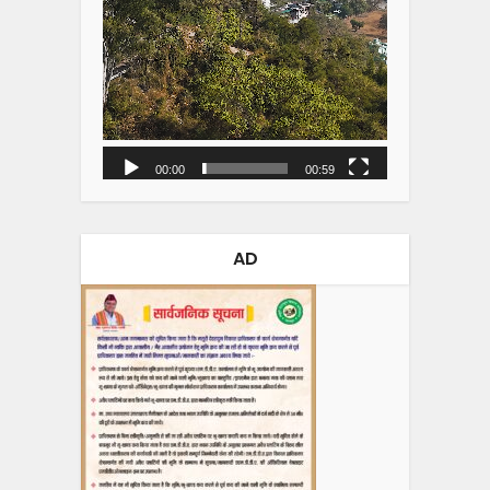
00:00
00:59
AD