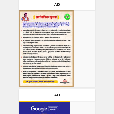
AD
AD