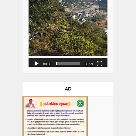
00:00
00:59
AD