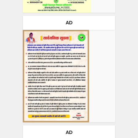
AD
AD