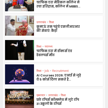
ग्राफिक एरा मेडिकल कॉलेज ने
रचा इतिहास, कॉलेज में MBBS...
उत्तराखंड
•
शिक्षा
कुमाऊं तक पहुंचे एसजीआरआर
की सेवाएं: कैड़ा
शिक्षा
•
स्वास्थ्य
ग्राफिक एरा में डॉक्टर्स एंड
डेवलपर्स मीट
शिक्षा
•
Job
•
Recruitment
AI Courses 2026: एआई से जुड़े
ये 5 कोर्स दिला सकते हैं...
ख़बरसार
•
उत्तराखंड
•
शिक्षा
छठे टॉपर्स कॉन्क्लेव में जुटे टॉप
31 स्कूलों के टॉपर्स