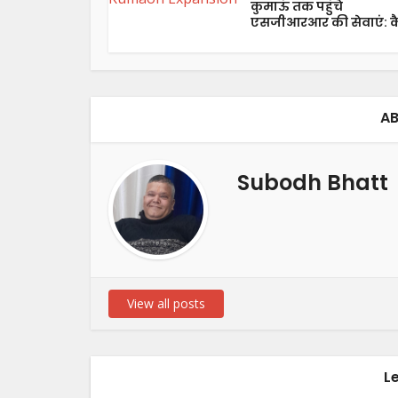
कुमाऊं तक पहुंचे
एसजीआरआर की सेवाएं: कै
AB
Subodh Bhatt
View all posts
L