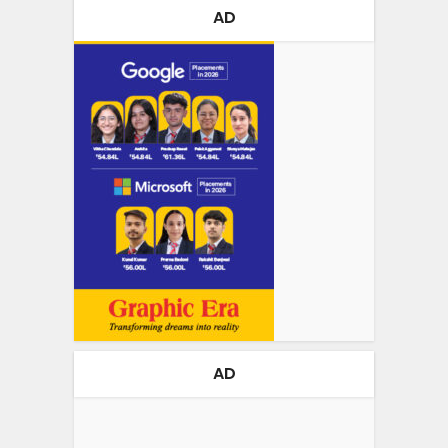
AD
AD
Video
Player