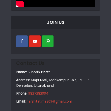
JOIN US
Contact Us
Name:
Subodh Bhatt
Address:
Majri Mafi, Mohkampur Kala, PO IIP,
Dehradun, Uttarakhand
Phone:
9837383994
Email:
harshitatimes09@gmail.com