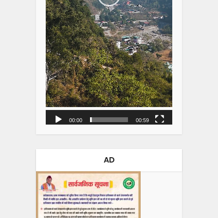
00:00
00:59
AD