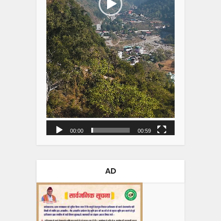
00:00
00:59
AD