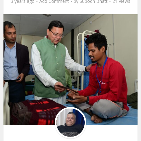
3 years ago
Add Comment
by
Subodh Bhatt
21 Views