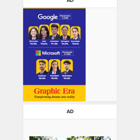
AD
AD
Video
Player