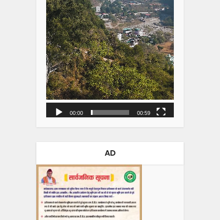
00:00
00:59
AD