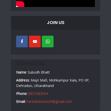
JOIN US
Contact Us
Name:
Subodh Bhatt
Address:
Majri Mafi, Mohkampur Kala, PO IIP,
Dehradun, Uttarakhand
Phone:
9837383994
Email:
harshitatimes09@gmail.com