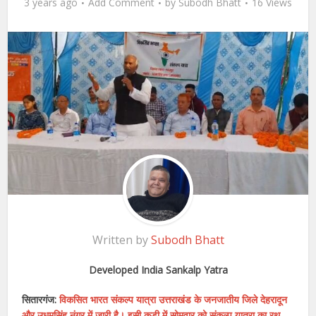
3 years ago
Add Comment
by
Subodh Bhatt
16 Views
Written by
Subodh Bhatt
Developed India Sankalp Yatra
सितारगंज:
विकसित भारत संकल्प यात्रा उत्तराखंड के जनजातीय जिले देहरादून
और उधमसिंह नंगर में जारी है। इसी कड़ी में सोमवार को संकल्प यात्रा का रथ