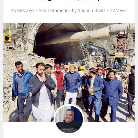
3 years ago
Add Comment
by
Subodh Bhatt
28 Views