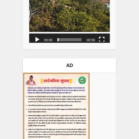
00:00
00:59
AD