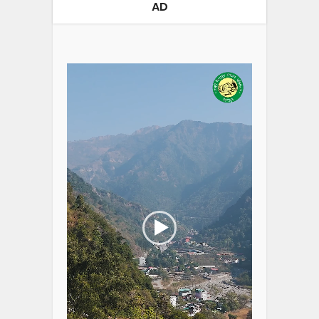
AD
Video
Player