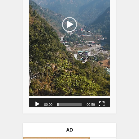
00:00
00:59
AD