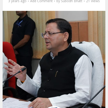
3 years ago
Add Comment
by
Subodh Bhatt
21 Views