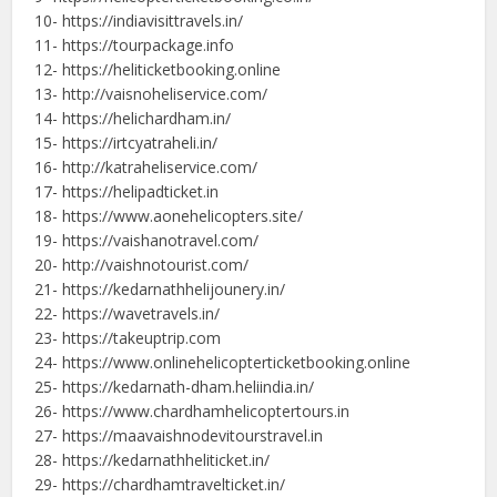
10- https://indiavisittravels.in/
11- https://tourpackage.info
12- https://heliticketbooking.online
13- http://vaisnoheliservice.com/
14- https://helichardham.in/
15- https://irtcyatraheli.in/
16- http://katraheliservice.com/
17- https://helipadticket.in
18- https://www.aonehelicopters.site/
19- https://vaishanotravel.com/
20- http://vaishnotourist.com/
21- https://kedarnathhelijounery.in/
22- https://wavetravels.in/
23- https://takeuptrip.com
24- https://www.onlinehelicopterticketbooking.online
25- https://kedarnath-dham.heliindia.in/
26- https://www.chardhamhelicoptertours.in
27- https://maavaishnodevitourstravel.in
28- https://kedarnathheliticket.in/
29- https://chardhamtravelticket.in/