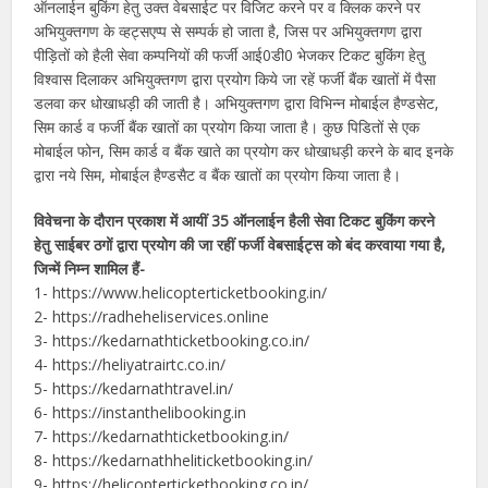
ऑनलाईन बुकिंग हेतु उक्त वेबसाईट पर विजिट करने पर व क्लिक करने पर
अभियुक्तगण के व्हट्सएप्प से सम्पर्क हो जाता है, जिस पर अभियुक्तगण द्वारा
पीड़ितों को हैली सेवा कम्पनियों की फर्जी आई0डी0 भेजकर टिकट बुकिंग हेतु
विश्वास दिलाकर अभियुक्तगण द्वारा प्रयोग किये जा रहें फर्जी बैंक खातों में पैसा
डलवा कर धोखाधड़ी की जाती है। अभियुक्तगण द्वारा विभिन्न मोबाईल हैण्डसेट,
सिम कार्ड व फर्जी बैंक खातों का प्रयोग किया जाता है। कुछ पिडितों से एक
मोबाईल फोन, सिम कार्ड व बैंक खाते का प्रयोग कर धोखाधड़ी करने के बाद इनके
द्वारा नये सिम, मोबाईल हैण्डसैट व बैंक खातों का प्रयोग किया जाता है।
विवेचना के दौरान प्रकाश में आयीं 35 ऑनलाईन हैली सेवा टिकट बुकिंग करने
हेतु साईबर ठगों द्वारा प्रयोग की जा रहीं फर्जी वेबसाईट्स को बंद करवाया गया है,
जिन्में निम्न शामिल हैं-
1- https://www.helicopterticketbooking.in/
2- https://radheheliservices.online
3- https://kedarnathticketbooking.co.in/
4- https://heliyatrairtc.co.in/
5- https://kedarnathtravel.in/
6- https://instanthelibooking.in
7- https://kedarnathticketbooking.in/
8- https://kedarnathheliticketbooking.in/
9- https://helicopterticketbooking.co.in/