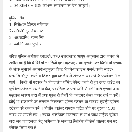
7. 04 SIM CARDS विभिन्न कम्पनियों के सिम कार्ड्स।
पुलिस टीम
1- निरीक्षक देवेन्द्र नबियाल
2- उ0नि0 कुलदीप टम्टा
3- अ0उ0नि0 रकम सिंह
4- कानि0 पवन पुण्डीर
वरिष्ठ पुलिस अधीक्षक एस0टी0एफ0 उत्तराखण्ड आयुष अग्रवाल द्वारा जनता से
अपील की है कि वे विदेशी नागरिकों द्वारा व्हट्सएप्प का प्रयोग कर किसी भी प्रकार
के लोक लुभावने अवसरो/बहुमूल्य गिफ्ट भेजने/पाउण्ड्स भेजने/फर्जी साइट/
धनराशि दोगुना करने व टिकट बुक करने वाले अंनजान अवसरो के प्रलोभन में न
आयें । किसी भी प्रकार के ऑनलाईन शॉपिंग/पेमैन्ट करने से पूर्व उक्त साईट का
पूर्ण वैरीफिकेशन स्थानीय बैंक, सम्बन्धित कम्पनी आदि से भलीं भांति इसकी जांच
पड़ताल अवश्य करा लें तथा गूगल से किसी भी कस्टमर केयर नम्बर सर्च न करें।
कोई भी शक होने पर तत्काल निकटतम पुलिस स्टेशन या साइबर क्राईम पुलिस
स्टेशन को सम्पर्क करें । वित्तीय साईबर अपराध घटित होने पर तुरन्त 1930
नम्बर पर सम्पर्क करें । इसके अतिरिक्त गिरफ्तारी के साथ-साथ साईबर पुलिस
द्वारा जन जागरुकता हेतु अभियान के अन्तर्गत हैलीसेवा वीडियो साइबर पेज पर
प्रेषित किया गया है।