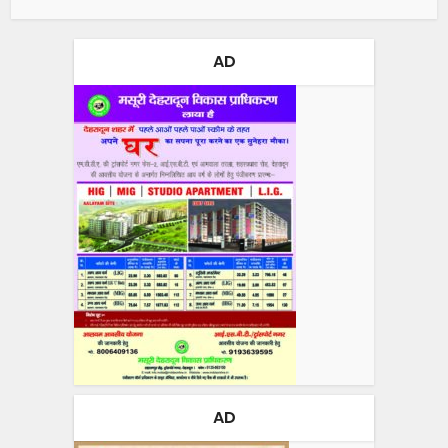
AD
AD