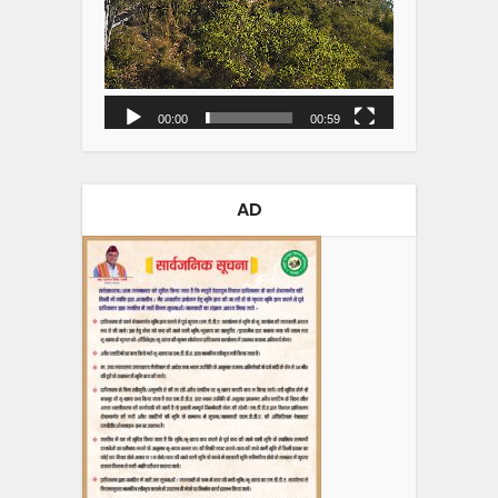
00:00
00:59
AD