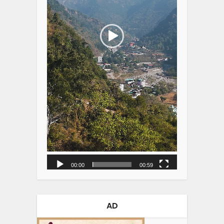
00:00
00:59
AD