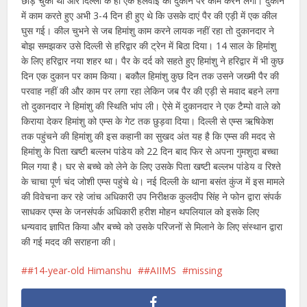
छोड़ चुका था और दिल्ली के ही एक हलवाई की दुकान पर काम करने लगा। दुकान
में काम करते हुए अभी 3-4 दिन ही हुए थे कि उसके दाएं पैर की एड़ी में एक कील
घुस गई। कील चुभने से जब हिमांशु काम करने लायक नहीं रहा तो दुकानदार ने
बोझ समझकर उसे दिल्ली से हरिद्वार की ट्रेन में बिठा दिया। 14 साल के हिमांशु
के लिए हरिद्वार नया शहर था। पैर के दर्द को सहते हुए हिमांशु ने हरिद्वार में भी कुछ
दिन एक दुकान पर काम किया। बकौल हिमांशु कुछ दिन तक उसने जख्मी पैर की
परवाह नहीं की और काम पर लगा रहा लेकिन जब पैर की एड़ी से मवाद बहने लगा
तो दुकानदार ने हिमांशु की स्थिति भांप ली। ऐसे में दुकानदार ने एक टैम्पो वाले को
किराया देकर हिमांशु को एम्स के गेट तक छुड़वा दिया। दिल्ली से एम्स ऋषिकेश
तक पहुंचने की हिमांशु की इस कहानी का सुखद अंत यह है कि एम्स की मदद से
हिमांशु के पिता खष्टी बल्लभ पांडेय को 22 दिन बाद फिर से अपना गुमशुदा बच्चा
मिल गया है। घर से बच्चे को लेने के लिए उसके पिता खष्टी बल्लभ पांडेय व रिश्ते
के चाचा पूर्ण चंद जोशी एम्स पहुंचे थे। नई दिल्ली के थाना बसंत कुंज में इस मामले
की विवेचना कर रहे जांच अधिकारी उप निरीक्षक कुलदीप सिंह ने फोन द्वारा संपर्क
साधकर एम्स के जनसंपर्क अधिकारी हरीश मोहन थपलियाल को इसके लिए
धन्यवाद ज्ञापित किया और बच्चे को उसके परिजनों से मिलाने के लिए संस्थान द्वारा
की गई मदद की सराहना की।
#14-year-old Himanshu
#AIIMS
missing