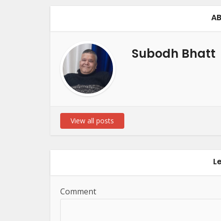
AB
Subodh Bhatt
View all posts
L
Comment