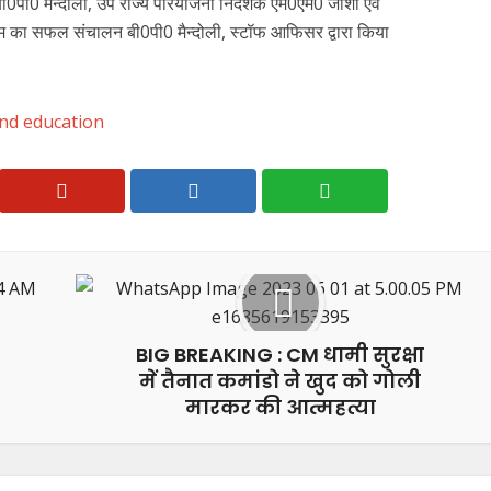
पी0 मैन्दोली, उप राज्य परियोजना निदेशक एम0एम0 जोशी एवं
म का सफल संचालन बी0पी0 मैन्दोली, स्टॉफ आफिसर द्वारा किया
nd education
BIG BREAKING : CM धामी सुरक्षा
में तैनात कमांडो ने खुद को गोली
मारकर की आत्महत्या