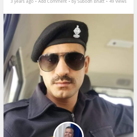
3 years ago
Add Comment
by
Subodh Bhatt
49 Views