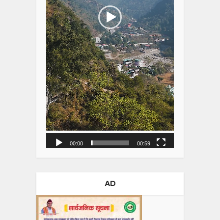
00:00
00:59
AD