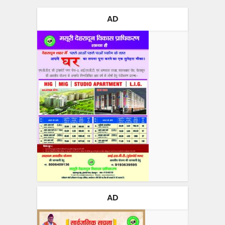
AD
AD