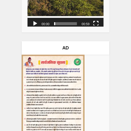
00:00
00:59
AD