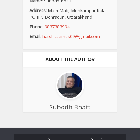
Name:
Subodh Bhatt
Address:
Majri Mafi, Mohkampur Kala,
PO IIP, Dehradun, Uttarakhand
Phone:
9837383994
Email:
harshitatimes09@gmail.com
ABOUT THE AUTHOR
Subodh Bhatt