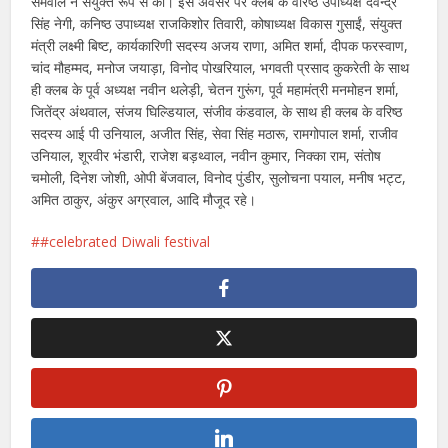
सेमवाल ने संयुक्त रूप से की। इस अवसर पर क्लब के वरिष्ठ उपाध्यक्ष देवेन्द्र
सिंह नेगी, कनिष्ठ उपाध्यक्ष राजकिशोर तिवारी, कोषाध्यक्ष विकास गुसाईं, संयुक्त
मंत्री लक्ष्मी बिष्ट, कार्यकारिणी सदस्य अजय राणा, अमित शर्मा, दीपक फरस्वाण,
चांद मौहम्मद, मनोज जयाड़ा, विनोद पोखरियाल, भगवती प्रसाद कुकरेती के साथ
ही क्लब के पूर्व अध्यक्ष नवीन थलेड़ी, चेतन गुरूंग, पूर्व महामंत्री मनमोहन शर्मा,
जितेंद्र अंथवाल, संजय घिल्डियाल, संजीव कंडवाल, के साथ ही क्लब के वरिष्ठ
सदस्य आई पी उनियाल, अजीत सिंह, सेवा सिंह मठारू, रामगोपाल शर्मा, राजीव
उनियाल, शूरवीर भंडारी, राजेश बड़थ्वाल, नवीन कुमार, निक्का राम, संतोष
चमोली, दिनेश जोशी, ओपी बेंजवाल, विनोद पुंडीर, सुलोचना पयाल, मनीष भट्ट,
अमित ठाकुर, अंकुर अग्रवाल, आदि मौजूद रहे।
#celebrated Diwali festival