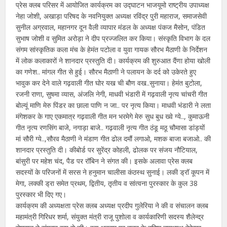
प्रेस क्लब परिसर में आयोजित कार्यक्रम का उद्घाटन भाजयूमो राष्ट्रीय उपाध्यक्ष
नेहा जोशी, अखाड़ा परिषद के नवनियुक्त अध्यक्ष रविंद्र पुरी महाराज, समाजसेवी
सुनील अग्रवाल, महानगर दून वैली व्यापार मंडल के अध्यक्ष पंकज मैसोन, पंडित
सुभाष जोशी व सुमित अरोड़ा ने दीप प्रज्जलित कर किया। संस्कृति विभाग के दल
संगम सांस्कृतिक कला मंच के हेमंत पटोला व युवा गायक सौरभ मैठाणी के निर्देशन
में लोक कलाकारों ने शानदार प्रस्तुति दी। कार्यक्रम की शुरुआत दैंणा होया खोली
का गणेश.. मांगल गीत से हुई। सौरभ मैठाणी ने पलायन के दर्द को उकेरते हुए
भावुक कर देने वाले गढ़वाली गीत घोर यख ची बौण वख..सुनाया। हेमंत बुटोला,
रजनी राणा, सुषमा व्यास, अंजलि नेगी, माधवी भंडारी में गढ़वाली नृत्य चांचरी गीत
बोल्यूं माणि मेरु पिंडर का छाला पाणि न जा.. पर नृत्य किया। माधवी भंडारी ने लता
मंगेशकर के गाए एकमात्र गढ़वाली गीत मन भरमेगे मेरु सुध बुध ख्वे ग्ये.., कुमाऊनी
गीत नृत्य रणसिंग बाजे, नगाड़ा बाजे.. गढ़वाली नृत्य गीत ठंडू मठू चौमासा डांड्यों
मां सौरी ग्ये..,सौरव मैठाणी ने मंडाण गीत ढोल दमौं लगाओ, मशक बाजा बजाओ.. की
शानदार प्रस्तुति दी। कीबोर्ड पर सुरेंद्र कोहली, ढोलक पर संजय नौटियाल,
बांसुरी पर महेश चंद, पैड पर रॉबिन ने संगत की। इसके अलावा प्रेस क्लब
सदस्यों के परिजनों में सरस ने हनुमान चालीसा कंठस्थ सुनाई। लकी ड्रॉ कूपन में
मेगा, लक्की ड्रा समेत प्रथम, द्वितीय, तृतीय व सांत्वना पुरस्कार के कुल 38
पुरस्कार भी दिए गए।
कार्यक्रम की अध्यक्षता प्रेस क्लब अध्यक्ष प्रदीप गुलेरिया ने की व संचालन क्लब
महामंत्री गिरिधर शर्मा, संयुक्त मंत्री राजू पुशोला व कार्यकारिणी सदस्य शैलेन्द्र