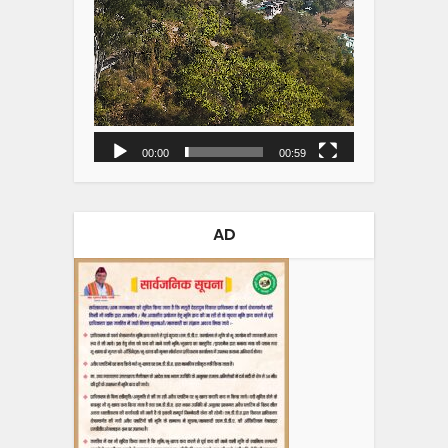
00:00
00:59
AD