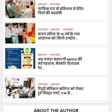
ख़बरसार
•
उत्तराखंड
ग्राफिक एरा में संविधान से प्रेरित
चित्रों की प्रदर्शनी
उत्तराखंड
•
ख़बरसार
•
सामाजिक
सजग इंडिया के 15 वर्ष के जन
आंदोलन को मिली राष्ट्रीय...
ख़बरसार
•
उत्तराखंड
अब जनता बनाएगी MDDA की
नई पहचान, मैस्कॉट डिज़ाइन
पर...
उत्तराखंड
•
ख़बरसार
टिहरी मेडिकल कॉलेज को लेकर
हुई विस्तृत चर्चा, CM से...
ABOUT THE AUTHOR