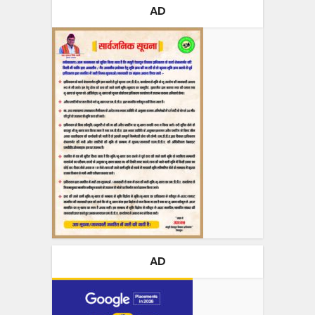
AD
AD