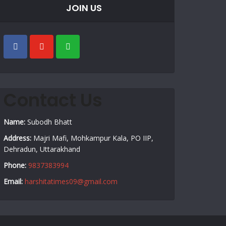
JOIN US
Contact Us
Name:
Subodh Bhatt
Address:
Majri Mafi, Mohkampur Kala, PO IIP,
Dehradun, Uttarakhand
Phone:
9837383994
Email:
harshitatimes09@gmail.com