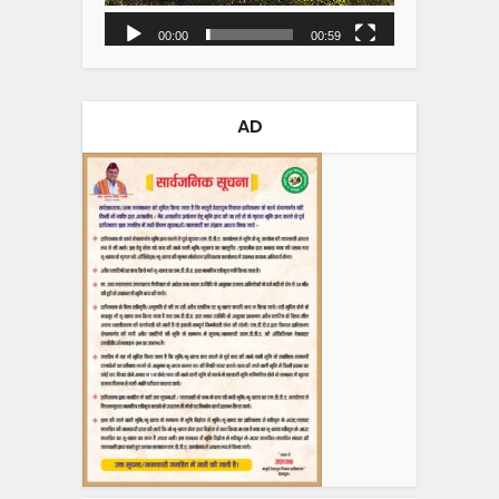
00:00
00:59
AD