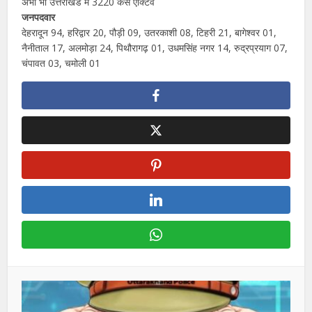
अभी भी उत्तराखंड में 3220 केस एक्टिव
जनपदवार
देहरादून 94, हरिद्वार 20, पौड़ी 09, उतरकाशी 08, टिहरी 21, बागेश्वर 01,
नैनीताल 17, अलमोड़ा 24, पिथौरागढ़ 01, उधमसिंह नगर 14, रुद्रप्रयाग 07,
चंपावत 03, चमोली 01