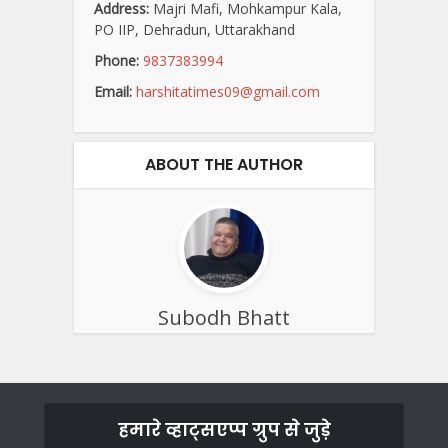
Address:
Majri Mafi, Mohkampur Kala,
PO IIP, Dehradun, Uttarakhand
Phone:
9837383994
Email:
harshitatimes09@gmail.com
ABOUT THE AUTHOR
Subodh Bhatt
हमारे व्हाट्सएप्प ग्रुप से जुड़े