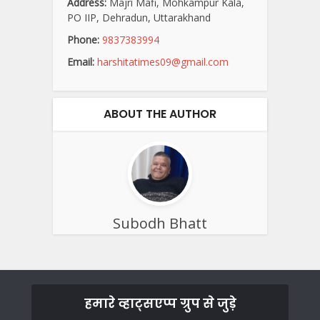
Address:
Majri Mafi, Mohkampur Kala,
PO IIP, Dehradun, Uttarakhand
Phone:
9837383994
Email:
harshitatimes09@gmail.com
ABOUT THE AUTHOR
Subodh Bhatt
हमारे व्हाट्सएप्प ग्रुप से जुड़े