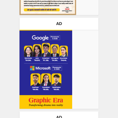
AD
AD