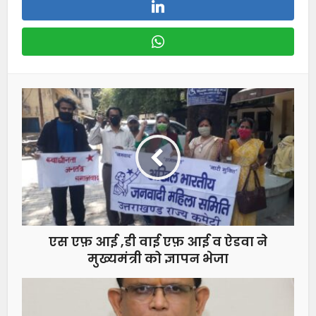
एस एफ़ आई ,डी वाई एफ़ आई व ऐडवा ने
मुख्यमंत्री को ज्ञापन भेजा