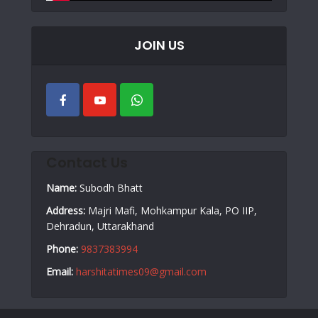
JOIN US
Contact Us
Name:
Subodh Bhatt
Address:
Majri Mafi, Mohkampur Kala, PO IIP,
Dehradun, Uttarakhand
Phone:
9837383994
Email:
harshitatimes09@gmail.com