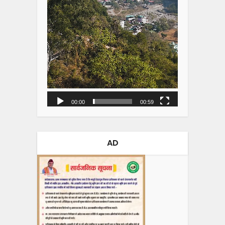
00:00
00:59
AD