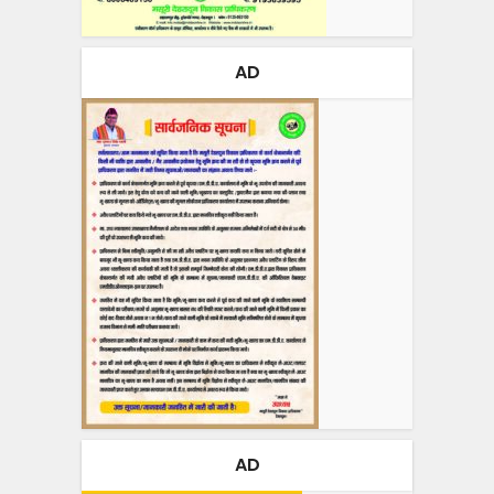
AD
AD