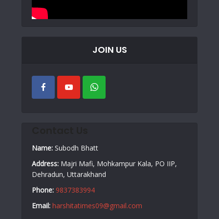
JOIN US
Contact Us
Name:
Subodh Bhatt
Address:
Majri Mafi, Mohkampur Kala, PO IIP,
Dehradun, Uttarakhand
Phone:
9837383994
Email:
harshitatimes09@gmail.com