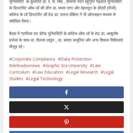
यूनिवर्सिटी के कुलपति डा. ए. पी. सिंह , हेमवती नंदन बहुगुणा गढ़वाल यूनिवर्सिटी
के डिपार्टमेंट ऑफ लॉ की डीन डा. ममता राणा और देहरादून के डीएवी (पीजी)
कॉलेज के लॉ डिपार्टमेंट की हेड डा. पारुल दीक्षित ने भी ऑनलाइन माध्यम से
संबोधित किया।
बैठक में ग्राफिक एरा डीम्ड यूनिवर्सिटी के कॉलेज ऑफ लॉ के हेड डा. आशुतोष
हजेला के साथ डा. शैलजा ठाकुर , डा. समता कथूरिया और अन्य शिक्षक शिक्षिकाएं
मौजूद रहे।
Corporate Compliance
Data Protection
dehradunnews
Graphic Era University
Law
Curriculum
Law Education
Legal Research
Legal
Studies
Legal Technology