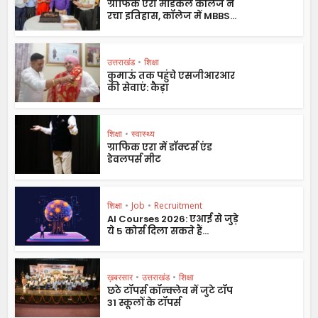
ग्राफिक एरा मेडिकल कॉलेज ने
रचा इतिहास, कॉलेज में MBBS...
उत्तराखंड
•
शिक्षा
कुमाऊं तक पहुंचे एसजीआरआर
की सेवाएं: कैड़ा
शिक्षा
•
स्वास्थ्य
ग्राफिक एरा में डॉक्टर्स एंड
डेवलपर्स मीट
शिक्षा
•
Job
•
Recruitment
AI Courses 2026: एआई से जुड़े
ये 5 कोर्स दिला सकते हैं...
ख़बरसार
•
उत्तराखंड
•
शिक्षा
छठे टॉपर्स कॉन्क्लेव में जुटे टॉप
31 स्कूलों के टॉपर्स