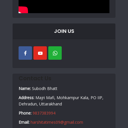
JOIN US
Contact Us
Name:
Subodh Bhatt
Address:
Majri Mafi, Mohkampur Kala, PO IIP,
Dehradun, Uttarakhand
Phone:
9837383994
Email:
harshitatimes09@gmail.com