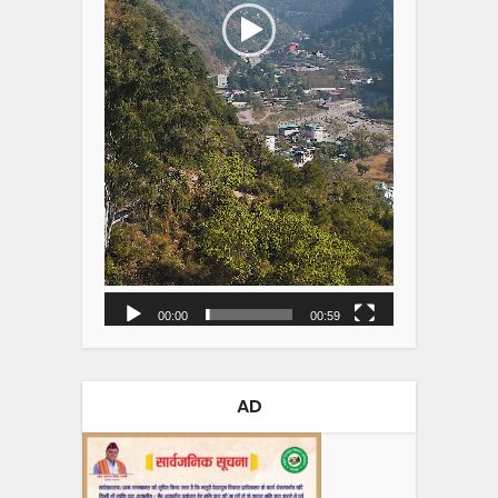
00:00
00:59
AD