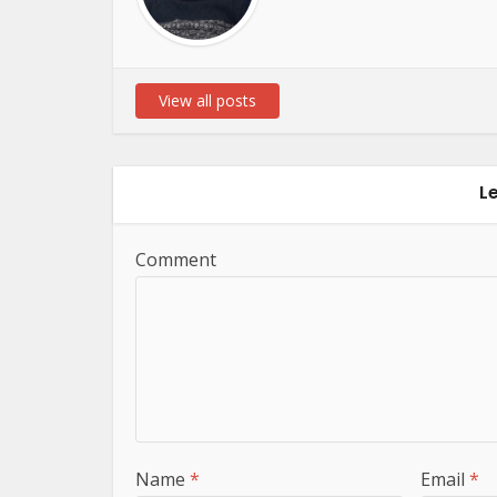
View all posts
L
Comment
Name
*
Email
*